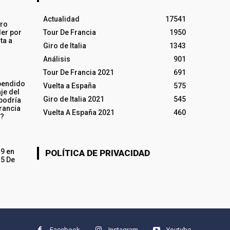
Actualidad
17541
iro
ler por
Tour De Francia
1950
ta a
Giro de Italia
1343
Análisis
901
Tour De Francia 2021
691
pendido
Vuelta a España
575
je del
Giro de Italia 2021
545
 podría
rancia
Vuelta A España 2021
460
o?
19 en
POLÍTICA DE PRIVACIDAD
15 De
Facebook
Instagram
Youtube