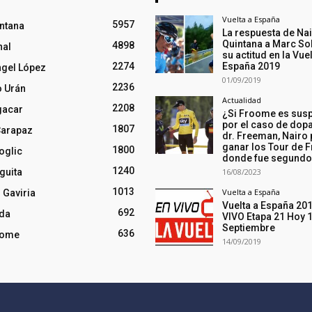
Vuelta a España
5957
intana
La respuesta de Na
Quintana a Marc So
4898
nal
su actitud en la Vuel
2274
España 2019
ngel López
01/09/2019
2236
o Urán
Actualidad
2208
gacar
¿Si Froome es sus
por el caso de dopa
1807
Carapaz
dr. Freeman, Nairo
ganar los Tour de F
1800
oglic
donde fue segund
1240
guita
16/08/2023
1013
Vuelta a España
 Gaviria
Vuelta a España 20
692
nda
VIVO Etapa 21 Hoy 
Septiembre
636
oome
14/09/2019