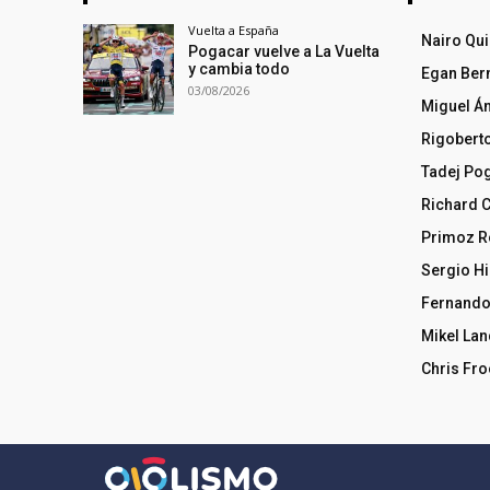
Vuelta a España
Nairo Qu
Pogacar vuelve a La Vuelta
y cambia todo
Egan Ber
03/08/2026
Miguel Á
Rigobert
Tadej Po
Richard 
Primoz R
Sergio Hi
Fernando
Mikel La
Chris Fr