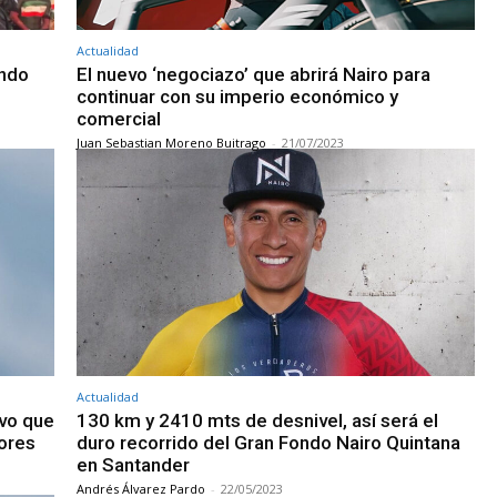
Actualidad
ondo
El nuevo ‘negociazo’ que abrirá Nairo para
continuar con su imperio económico y
comercial
Juan Sebastian Moreno Buitrago
-
21/07/2023
Actualidad
ivo que
130 km y 2410 mts de desnivel, así será el
dores
duro recorrido del Gran Fondo Nairo Quintana
en Santander
Andrés Álvarez Pardo
-
22/05/2023