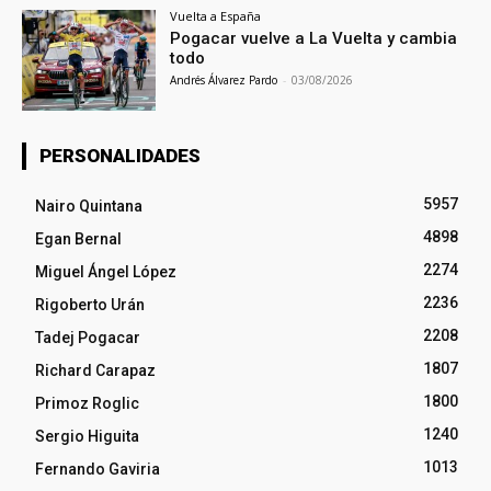
Vuelta a España
Pogacar vuelve a La Vuelta y cambia
todo
Andrés Álvarez Pardo
-
03/08/2026
PERSONALIDADES
5957
Nairo Quintana
4898
Egan Bernal
2274
Miguel Ángel López
2236
Rigoberto Urán
2208
Tadej Pogacar
1807
Richard Carapaz
1800
Primoz Roglic
1240
Sergio Higuita
1013
Fernando Gaviria