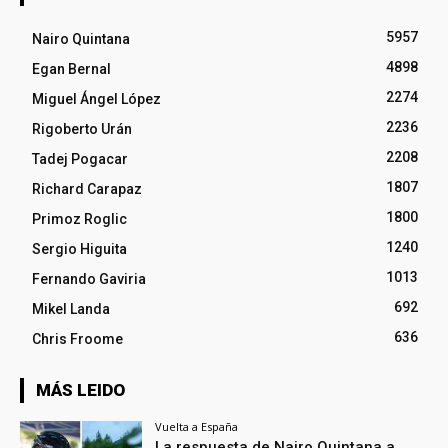
5957
Nairo Quintana
4898
Egan Bernal
2274
Miguel Ángel López
2236
Rigoberto Urán
2208
Tadej Pogacar
1807
Richard Carapaz
1800
Primoz Roglic
1240
Sergio Higuita
1013
Fernando Gaviria
692
Mikel Landa
636
Chris Froome
MÁS LEIDO
Vuelta a España
La respuesta de Nairo Quintana a