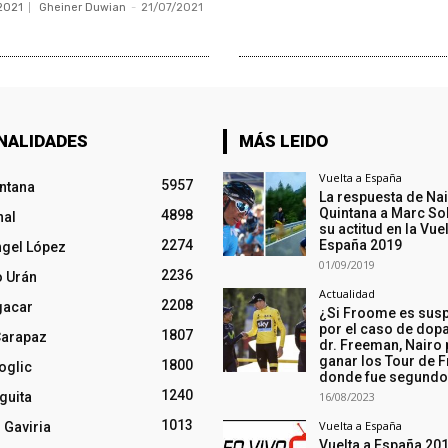
2021
Gheiner Duwian
-
21/07/2021
NALIDADES
MÁS LEIDO
Vuelta a España
5957
intana
La respuesta de Na
Quintana a Marc So
4898
nal
su actitud en la Vuel
2274
España 2019
ngel López
01/09/2019
2236
o Urán
Actualidad
2208
gacar
¿Si Froome es sus
por el caso de dopa
1807
Carapaz
dr. Freeman, Nairo
ganar los Tour de F
1800
oglic
donde fue segund
1240
guita
16/08/2023
1013
Vuelta a España
 Gaviria
Vuelta a España 20