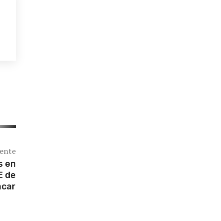
iente
s en
E de
acar