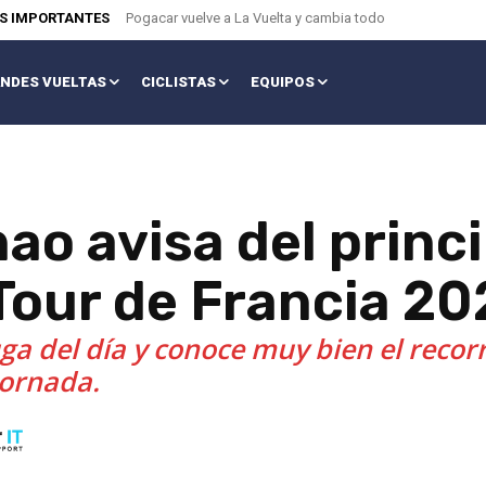
AS IMPORTANTES
Pogacar vuelve a La Vuelta y cambia todo
NDES VUELTAS
CICLISTAS
EQUIPOS
ao avisa del princi
 Tour de Francia 20
ga del día y conoce muy bien el recorr
jornada.