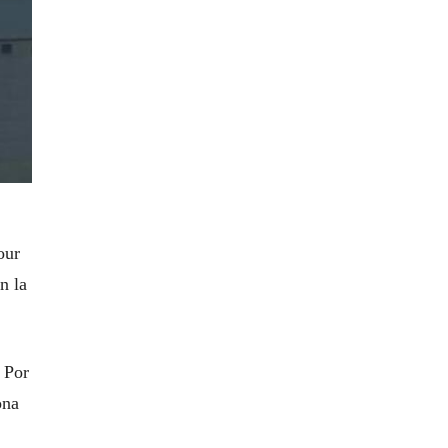
our
n la
 Por
ona