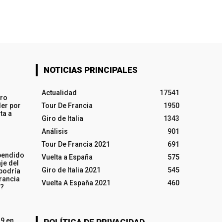
NOTICIAS PRINCIPALES
Actualidad
17541
iro
ler por
Tour De Francia
1950
ta a
Giro de Italia
1343
Análisis
901
Tour De Francia 2021
691
pendido
Vuelta a España
575
je del
Giro de Italia 2021
545
 podría
rancia
Vuelta A España 2021
460
o?
19 en