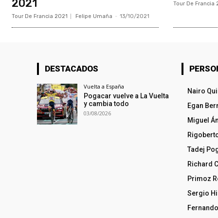
2021
Tour De Francia 
Tour De Francia 2021
Felipe Umaña
-
13/10/2021
DESTACADOS
PERSO
Vuelta a España
Nairo Qu
Pogacar vuelve a La Vuelta
y cambia todo
Egan Ber
03/08/2026
Miguel Á
Rigobert
Tadej Po
Richard 
Primoz R
Sergio Hi
Fernando