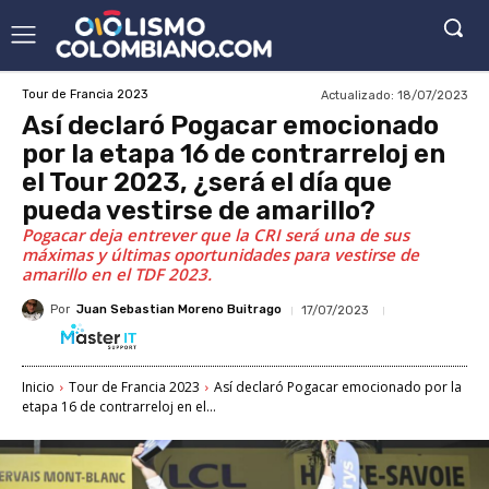
Actualizado:
18/07/2023
Tour de Francia 2023
Así declaró Pogacar emocionado
por la etapa 16 de contrarreloj en
el Tour 2023, ¿será el día que
pueda vestirse de amarillo?
Pogacar deja entrever que la CRI será una de sus
máximas y últimas oportunidades para vestirse de
amarillo en el TDF 2023.
Por
Juan Sebastian Moreno Buitrago
17/07/2023
Inicio
Tour de Francia 2023
Así declaró Pogacar emocionado por la
etapa 16 de contrarreloj en el...