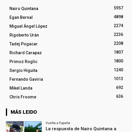
5957
Nairo Quintana
4898
Egan Bernal
2274
Miguel Ángel López
2236
Rigoberto Urán
2208
Tadej Pogacar
1807
Richard Carapaz
1800
Primoz Roglic
1240
Sergio Higuita
1013
Fernando Gaviria
692
Mikel Landa
636
Chris Froome
MÁS LEIDO
Vuelta a España
La respuesta de Nairo Quintana a