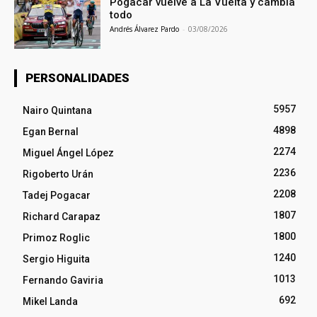
Pogacar vuelve a La Vuelta y cambia
todo
Andrés Álvarez Pardo
-
03/08/2026
PERSONALIDADES
5957
Nairo Quintana
4898
Egan Bernal
2274
Miguel Ángel López
2236
Rigoberto Urán
2208
Tadej Pogacar
1807
Richard Carapaz
1800
Primoz Roglic
1240
Sergio Higuita
1013
Fernando Gaviria
692
Mikel Landa