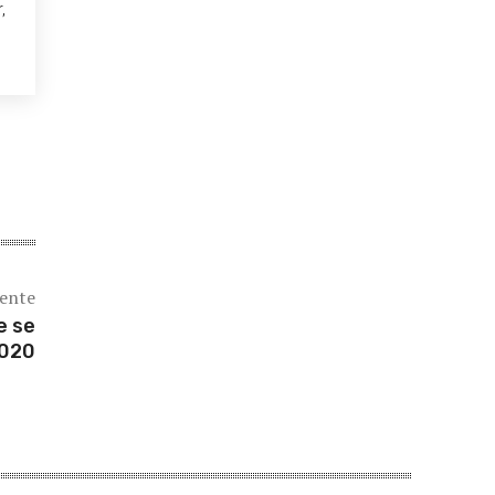
,
iente
e se
2020