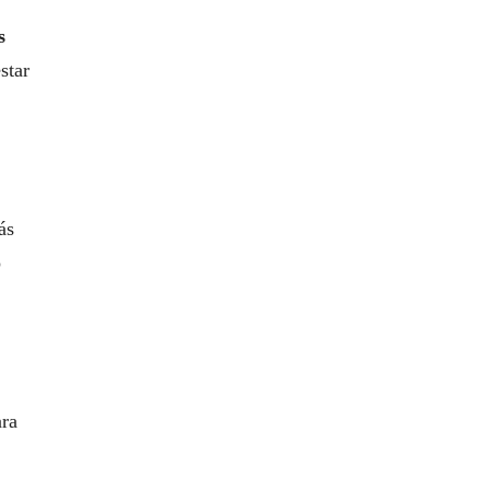
s
star
ás
o
ara