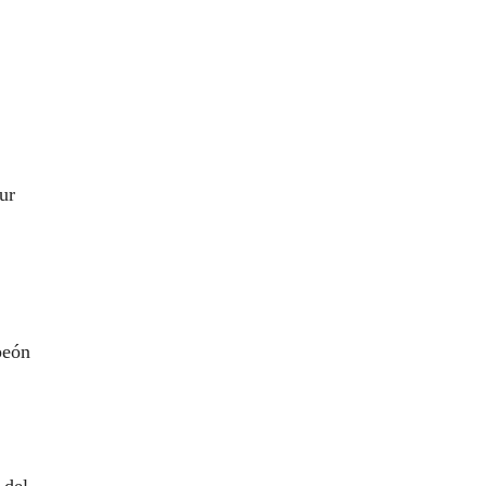
ur
peón