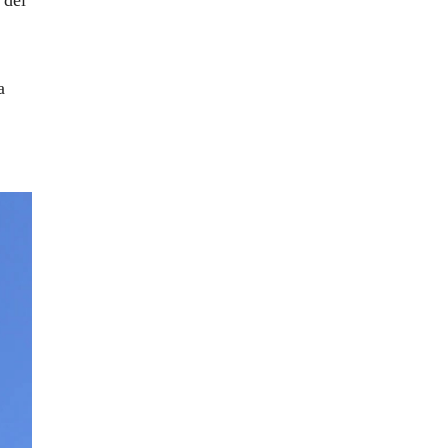
 del
a