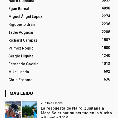
5957
Nairo Quintana
4898
Egan Bernal
2274
Miguel Ángel López
2236
Rigoberto Urán
2208
Tadej Pogacar
1807
Richard Carapaz
1800
Primoz Roglic
1240
Sergio Higuita
1013
Fernando Gaviria
692
Mikel Landa
636
Chris Froome
MÁS LEIDO
Vuelta a España
La respuesta de Nairo Quintana a
Marc Soler por su actitud en la Vuelta
a España 2019