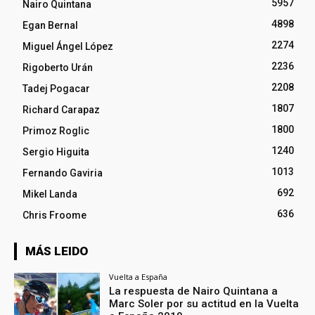
5957
Nairo Quintana
4898
Egan Bernal
2274
Miguel Ángel López
2236
Rigoberto Urán
2208
Tadej Pogacar
1807
Richard Carapaz
1800
Primoz Roglic
1240
Sergio Higuita
1013
Fernando Gaviria
692
Mikel Landa
636
Chris Froome
MÁS LEIDO
Vuelta a España
La respuesta de Nairo Quintana a
Marc Soler por su actitud en la Vuelta