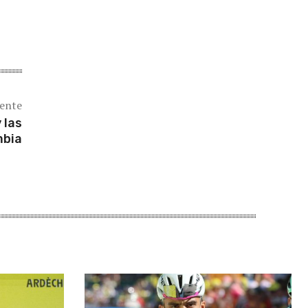
iente
 las
mbia