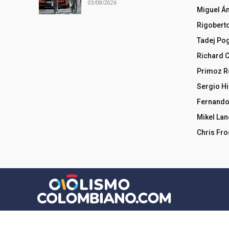
03/08/2026
Miguel Á
Rigobert
Tadej Po
Richard 
Primoz R
Sergio Hi
Fernando
Mikel La
Chris Fr