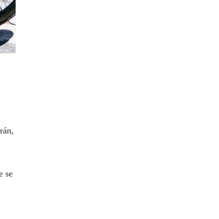
rán,
e se