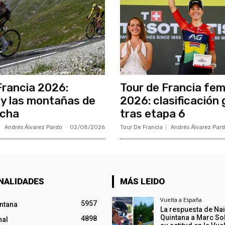
Francia 2026:
Tour de Francia fe
y las montañas de
2026: clasificación 
ncha
tras etapa 6
Andrés Álvarez Pardo
-
02/08/2026
Tour De Francia
Andrés Álvarez Par
NALIDADES
MÁS LEIDO
Vuelta a España
5957
intana
La respuesta de Na
Quintana a Marc So
4898
nal