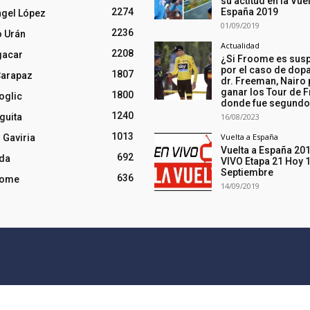
su actitud en la Vuel
2274
España 2019
ngel López
01/09/2019
2236
o Urán
Actualidad
2208
gacar
¿Si Froome es sus
por el caso de dopa
1807
Carapaz
dr. Freeman, Nairo
ganar los Tour de F
1800
oglic
donde fue segund
1240
guita
16/08/2023
1013
Vuelta a España
 Gaviria
Vuelta a España 20
692
nda
VIVO Etapa 21 Hoy 
Septiembre
636
oome
14/09/2019