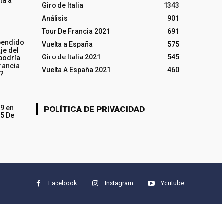
ta a
Giro de Italia
1343
Análisis
901
Tour De Francia 2021
691
pendido
Vuelta a España
575
je del
Giro de Italia 2021
545
 podría
rancia
Vuelta A España 2021
460
o?
19 en
POLÍTICA DE PRIVACIDAD
15 De
Facebook
Instagram
Youtube