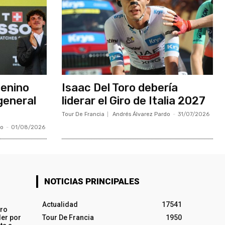
menino
Isaac Del Toro debería
general
liderar el Giro de Italia 2027
Tour De Francia
Andrés Álvarez Pardo
-
31/07/2026
do
-
01/08/2026
NOTICIAS PRINCIPALES
Actualidad
17541
iro
ler por
Tour De Francia
1950