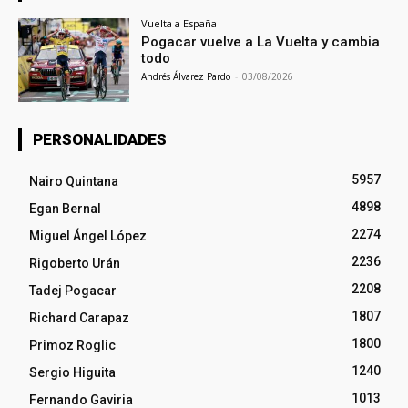
Vuelta a España
Pogacar vuelve a La Vuelta y cambia
todo
Andrés Álvarez Pardo
-
03/08/2026
PERSONALIDADES
5957
Nairo Quintana
4898
Egan Bernal
2274
Miguel Ángel López
2236
Rigoberto Urán
2208
Tadej Pogacar
1807
Richard Carapaz
1800
Primoz Roglic
1240
Sergio Higuita
1013
Fernando Gaviria