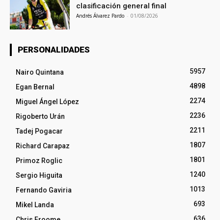
clasificación general final
Andrés Álvarez Pardo
-
01/08/2026
PERSONALIDADES
5957
Nairo Quintana
4898
Egan Bernal
2274
Miguel Ángel López
2236
Rigoberto Urán
2211
Tadej Pogacar
1807
Richard Carapaz
1801
Primoz Roglic
1240
Sergio Higuita
1013
Fernando Gaviria
693
Mikel Landa
636
Chris Froome