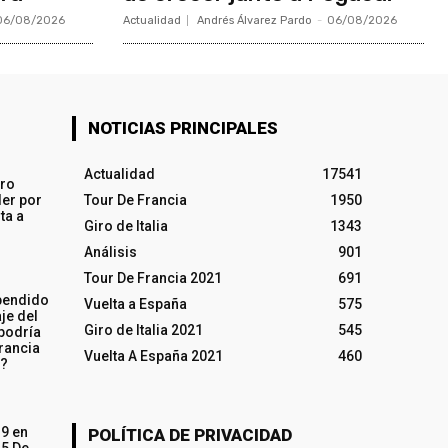
06/08/2026
Actualidad
Andrés Álvarez Pardo
-
06/08/2026
NOTICIAS PRINCIPALES
Actualidad
17541
iro
ler por
Tour De Francia
1950
ta a
Giro de Italia
1343
Análisis
901
Tour De Francia 2021
691
pendido
Vuelta a España
575
je del
Giro de Italia 2021
545
 podría
rancia
Vuelta A España 2021
460
o?
19 en
POLÍTICA DE PRIVACIDAD