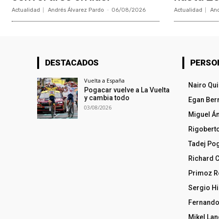
Actualidad
Andrés Álvarez Pardo
-
06/08/2026
Actualidad
And
DESTACADOS
PERSO
Vuelta a España
Nairo Qu
Pogacar vuelve a La Vuelta
y cambia todo
Egan Ber
03/08/2026
Miguel Á
Rigobert
Tadej Po
Richard 
Primoz R
Sergio Hi
Fernando
Mikel La