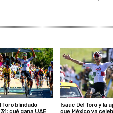
l Toro blindado
Isaac Del Toro y la 
31: qué gana UAE
que México ya cele