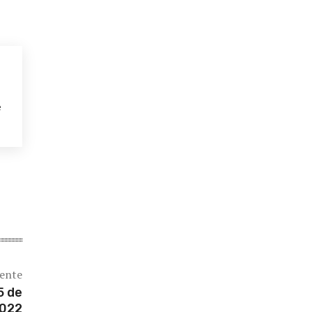
e
iente
5 de
2022