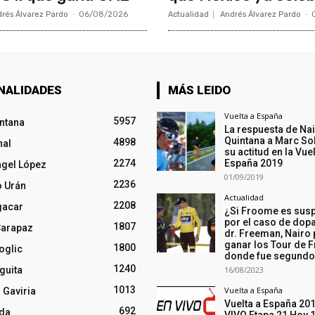
rés Álvarez Pardo
-
06/08/2026
Actualidad
Andrés Álvarez Pardo
-
NALIDADES
MÁS LEIDO
Vuelta a España
5957
intana
La respuesta de Na
Quintana a Marc So
4898
nal
su actitud en la Vuel
2274
España 2019
ngel López
01/09/2019
2236
o Urán
Actualidad
2208
gacar
¿Si Froome es sus
por el caso de dopa
1807
Carapaz
dr. Freeman, Nairo
ganar los Tour de F
1800
oglic
donde fue segund
1240
guita
16/08/2023
1013
Vuelta a España
 Gaviria
Vuelta a España 20
692
nda