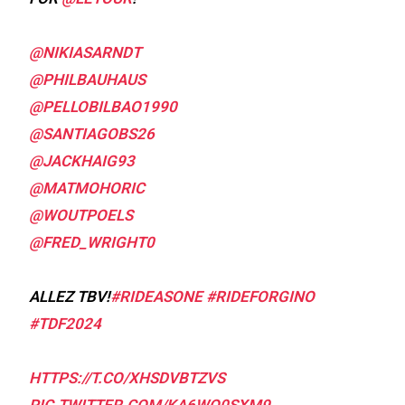
@NIKIASARNDT
@PHILBAUHAUS
@PELLOBILBAO1990
@SANTIAGOBS26
@JACKHAIG93
@MATMOHORIC
@WOUTPOELS
@FRED_WRIGHT0
ALLEZ TBV!
#RIDEASONE
#RIDEFORGINO
#TDF2024
HTTPS://T.CO/XHSDVBTZVS
PIC.TWITTER.COM/KA6WO0SXM9