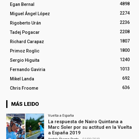
4898
Egan Bernal
2274
Miguel Ángel López
2236
Rigoberto Urán
2208
Tadej Pogacar
1807
Richard Carapaz
1800
Primoz Roglic
1240
Sergio Higuita
1013
Fernando Gaviria
692
Mikel Landa
636
Chris Froome
MÁS LEIDO
Vuelta a España
La respuesta de Nairo Quintana a
Marc Soler por su actitud en la Vuelta
a España 2019
Andrés Álvarez Pardo
-
01/09/2019