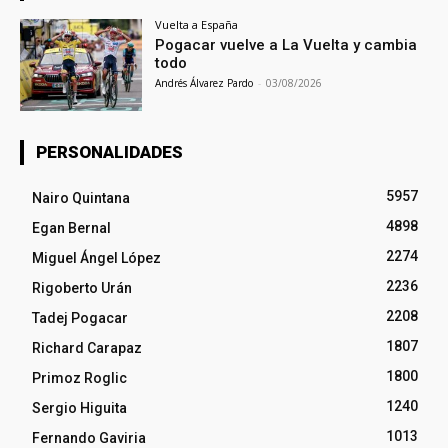
Vuelta a España
Pogacar vuelve a La Vuelta y cambia
todo
Andrés Álvarez Pardo
-
03/08/2026
PERSONALIDADES
5957
Nairo Quintana
4898
Egan Bernal
2274
Miguel Ángel López
2236
Rigoberto Urán
2208
Tadej Pogacar
1807
Richard Carapaz
1800
Primoz Roglic
1240
Sergio Higuita
1013
Fernando Gaviria