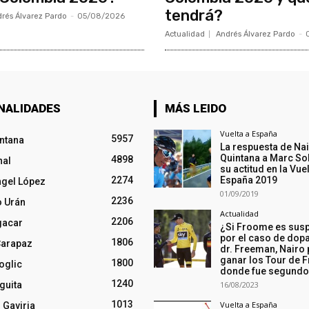
tendrá?
rés Álvarez Pardo
-
05/08/2026
Actualidad
Andrés Álvarez Pardo
-
NALIDADES
MÁS LEIDO
Vuelta a España
5957
intana
La respuesta de Na
Quintana a Marc So
4898
nal
su actitud en la Vuel
2274
España 2019
ngel López
01/09/2019
2236
o Urán
Actualidad
2206
gacar
¿Si Froome es sus
por el caso de dopa
1806
Carapaz
dr. Freeman, Nairo
ganar los Tour de F
1800
oglic
donde fue segund
1240
guita
16/08/2023
1013
Vuelta a España
 Gaviria