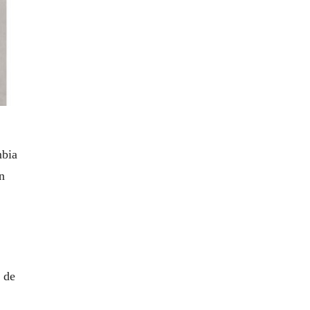
mbia
n
 de