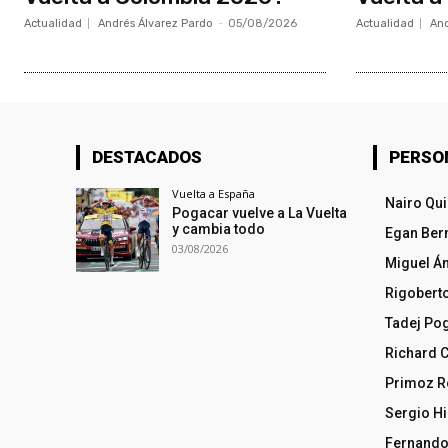
Actualidad
Andrés Álvarez Pardo
-
05/08/2026
Actualidad
And
DESTACADOS
PERSO
Vuelta a España
Nairo Qu
Pogacar vuelve a La Vuelta
y cambia todo
Egan Ber
03/08/2026
Miguel Á
Rigobert
Tadej Po
Richard 
Primoz R
Sergio Hi
Fernando