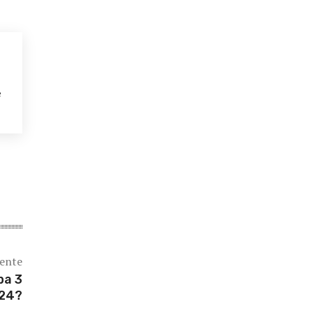
e
iente
pa 3
024?