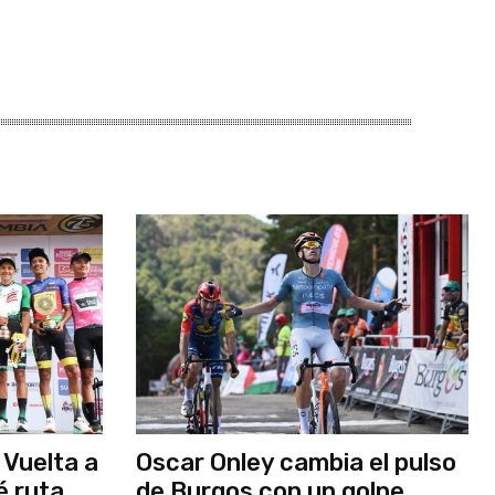
 Vuelta a
Oscar Onley cambia el pulso
é ruta
de Burgos con un golpe