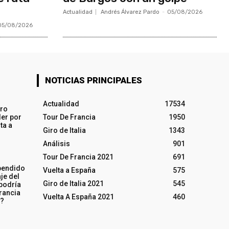
Actualidad
Andrés Álvarez Pardo
-
05/08/2026
05/08/2026
NOTICIAS PRINCIPALES
Actualidad
17534
iro
ler por
Tour De Francia
1950
ta a
Giro de Italia
1343
Análisis
901
Tour De Francia 2021
691
pendido
Vuelta a España
575
je del
Giro de Italia 2021
545
 podría
rancia
Vuelta A España 2021
460
o?