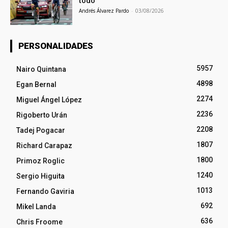
todo
Andrés Álvarez Pardo
-
03/08/2026
PERSONALIDADES
5957
Nairo Quintana
4898
Egan Bernal
2274
Miguel Ángel López
2236
Rigoberto Urán
2208
Tadej Pogacar
1807
Richard Carapaz
1800
Primoz Roglic
1240
Sergio Higuita
1013
Fernando Gaviria
692
Mikel Landa
636
Chris Froome