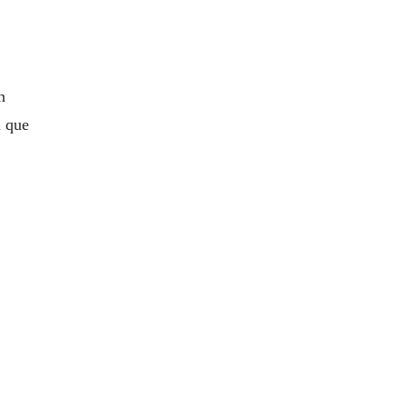
n
n que