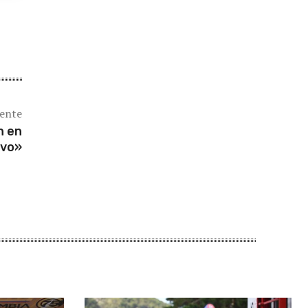
iente
n en
ivo»