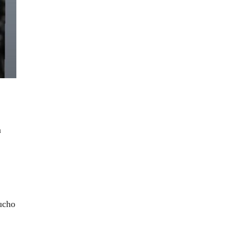
a
ucho