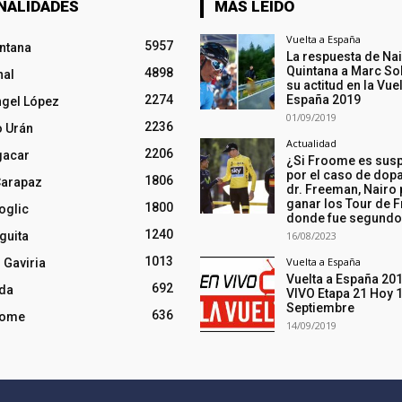
NALIDADES
MÁS LEIDO
Vuelta a España
5957
intana
La respuesta de Na
Quintana a Marc So
4898
nal
su actitud en la Vuel
2274
España 2019
ngel López
01/09/2019
2236
o Urán
Actualidad
2206
gacar
¿Si Froome es sus
por el caso de dopa
1806
Carapaz
dr. Freeman, Nairo
ganar los Tour de F
1800
oglic
donde fue segund
1240
guita
16/08/2023
1013
Vuelta a España
 Gaviria
Vuelta a España 20
692
nda
VIVO Etapa 21 Hoy 
Septiembre
636
oome
14/09/2019