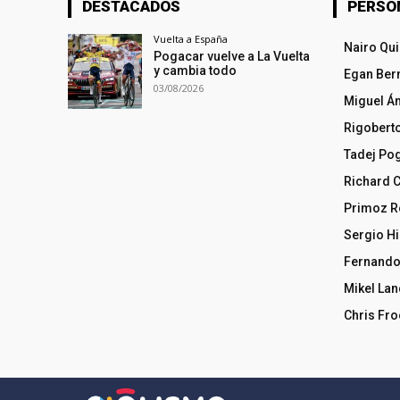
DESTACADOS
PERSO
Vuelta a España
Nairo Qu
Pogacar vuelve a La Vuelta
y cambia todo
Egan Ber
03/08/2026
Miguel Á
Rigobert
Tadej Po
Richard 
Primoz R
Sergio Hi
Fernando
Mikel La
Chris Fr