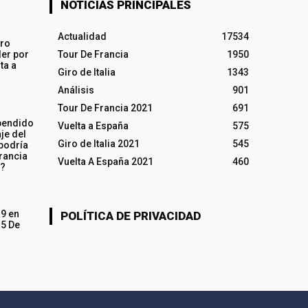
NOTICIAS PRINCIPALES
Actualidad
17534
iro
ler por
Tour De Francia
1950
ta a
Giro de Italia
1343
Análisis
901
Tour De Francia 2021
691
pendido
Vuelta a España
575
je del
Giro de Italia 2021
545
 podría
rancia
Vuelta A España 2021
460
o?
19 en
POLÍTICA DE PRIVACIDAD
15 De