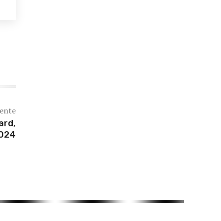
iente
ard,
2024