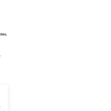
tos.
e
e