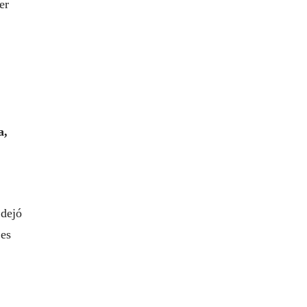
er
a,
 dejó
jes