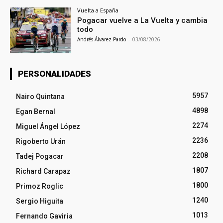
Vuelta a España
Pogacar vuelve a La Vuelta y cambia
todo
Andrés Álvarez Pardo
-
03/08/2026
PERSONALIDADES
5957
Nairo Quintana
4898
Egan Bernal
2274
Miguel Ángel López
2236
Rigoberto Urán
2208
Tadej Pogacar
1807
Richard Carapaz
1800
Primoz Roglic
1240
Sergio Higuita
1013
Fernando Gaviria