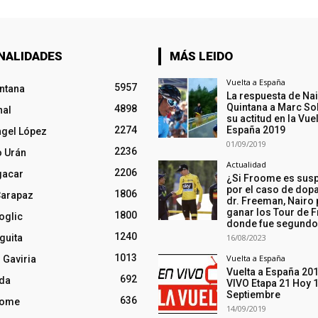
NALIDADES
MÁS LEIDO
Vuelta a España
5957
intana
La respuesta de Na
Quintana a Marc So
4898
nal
su actitud en la Vuel
2274
España 2019
ngel López
01/09/2019
2236
o Urán
Actualidad
2206
gacar
¿Si Froome es sus
por el caso de dopa
1806
Carapaz
dr. Freeman, Nairo
ganar los Tour de F
1800
oglic
donde fue segund
1240
guita
16/08/2023
1013
Vuelta a España
 Gaviria
Vuelta a España 20
692
nda
VIVO Etapa 21 Hoy 
Septiembre
636
oome
14/09/2019