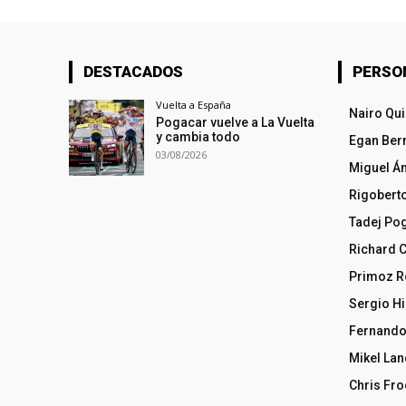
DESTACADOS
PERSO
Vuelta a España
Nairo Qu
Pogacar vuelve a La Vuelta
y cambia todo
Egan Ber
03/08/2026
Miguel Á
Rigobert
Tadej Po
Richard 
Primoz R
Sergio Hi
Fernando
Mikel La
Chris Fr