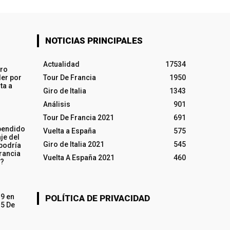
NOTICIAS PRINCIPALES
Actualidad
17534
iro
ler por
Tour De Francia
1950
ta a
Giro de Italia
1343
Análisis
901
Tour De Francia 2021
691
pendido
Vuelta a España
575
je del
Giro de Italia 2021
545
 podría
rancia
Vuelta A España 2021
460
o?
19 en
POLÍTICA DE PRIVACIDAD
15 De