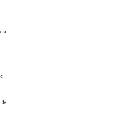
 la
rc
o de