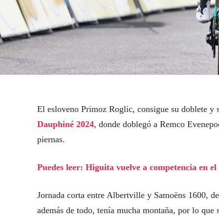
El esloveno Primoz Roglic, consigue su doblete y s
Dauphiné 2024
, donde doblegó a Remco Evenepoel
piernas.
Puedes leer: Higuita vuelve a competencia en el
Jornada corta entre Albertville y Samoëns 1600, de
además de todo, tenía mucha montaña, por lo que se