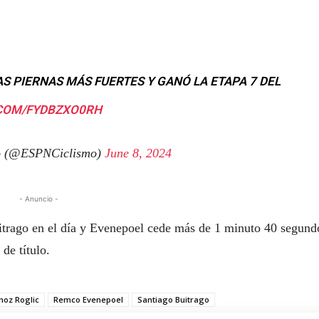
AS PIERNAS MÁS FUERTES Y GANÓ LA ETAPA 7 DEL
.COM/FYDBZXO0RH
o (@ESPNCiclismo)
June 8, 2024
- Anuncio -
uitrago en el día y Evenepoel cede más de 1 minuto 40 segund
de título.
moz Roglic
Remco Evenepoel
Santiago Buitrago