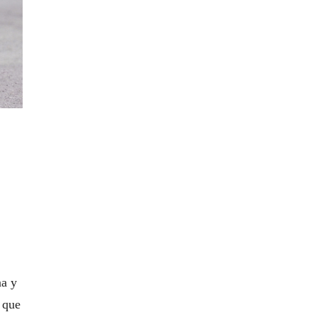
na y
 que