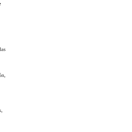
e
las
ón,
s,