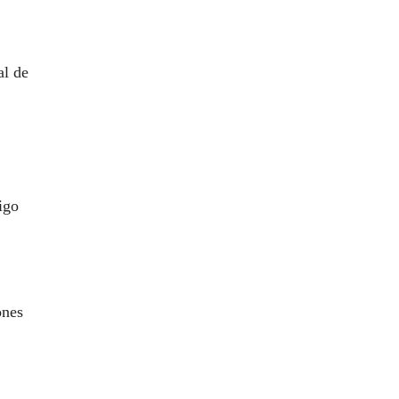
al de
igo
ones