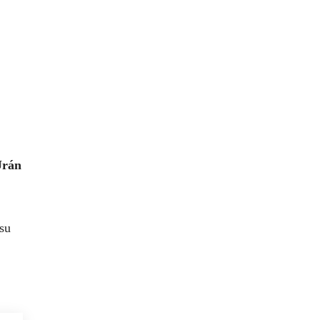
Urán
 su