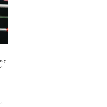
os y
el
ue