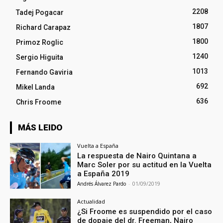
2208
Tadej Pogacar
1807
Richard Carapaz
1800
Primoz Roglic
1240
Sergio Higuita
1013
Fernando Gaviria
692
Mikel Landa
636
Chris Froome
MÁS LEIDO
Vuelta a España
La respuesta de Nairo Quintana a
Marc Soler por su actitud en la Vuelta
a España 2019
Andrés Álvarez Pardo
-
01/09/2019
Actualidad
¿Si Froome es suspendido por el caso
de dopaje del dr. Freeman, Nairo