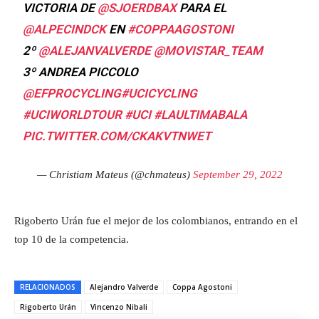
VICTORIA DE
@SJOERDBAX
PARA EL
@ALPECINDCK
EN
#COPPAAGOSTONI
2º
@ALEJANVALVERDE
@MOVISTAR_TEAM
3º ANDREA PICCOLO
@EFPROCYCLING
#UCICYCLING
#UCIWORLDTOUR
#UCI
#LAULTIMABALA
PIC.TWITTER.COM/CKAKVTNWET
— Christiam Mateus (@chmateus)
September 29, 2022
Rigoberto Urán fue el mejor de los colombianos, entrando en el
top 10 de la competencia.
RELACIONADOS
Alejandro Valverde
Coppa Agostoni
Rigoberto Urán
Vincenzo Nibali