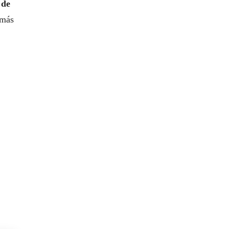
 de
 más