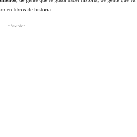
nómenos
, de gente que le gusta hacer historia, de gente que va
ro en libros de historia.
- Anuncio -