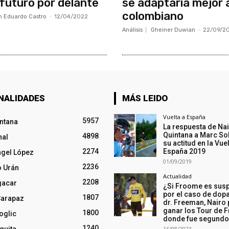
 futuro por delante
se adaptaría mejor 
colombiano
 Eduardo Castro
-
12/04/2022
Análisis
Gheiner Duwian
-
22/09/2
NALIDADES
MÁS LEIDO
Vuelta a España
5957
intana
La respuesta de Na
Quintana a Marc So
4898
nal
su actitud en la Vuel
2274
España 2019
ngel López
01/09/2019
2236
o Urán
Actualidad
2208
gacar
¿Si Froome es sus
por el caso de dopa
1807
Carapaz
dr. Freeman, Nairo
ganar los Tour de F
1800
oglic
donde fue segund
1240
16/08/2023