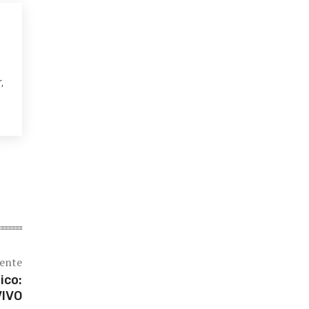
,
iente
ico:
VIVO