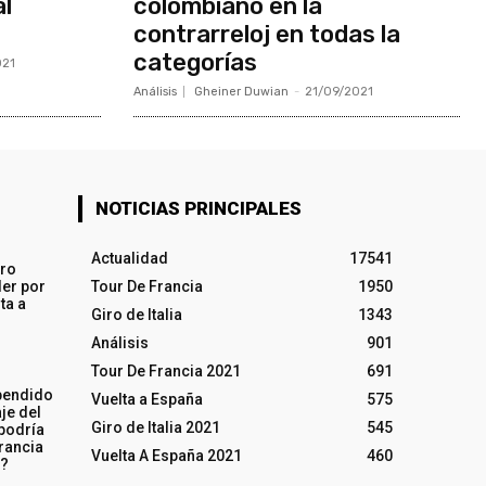
al
colombiano en la
contrarreloj en todas la
categorías
021
Análisis
Gheiner Duwian
-
21/09/2021
NOTICIAS PRINCIPALES
Actualidad
17541
iro
ler por
Tour De Francia
1950
ta a
Giro de Italia
1343
Análisis
901
Tour De Francia 2021
691
pendido
Vuelta a España
575
je del
Giro de Italia 2021
545
 podría
rancia
Vuelta A España 2021
460
o?