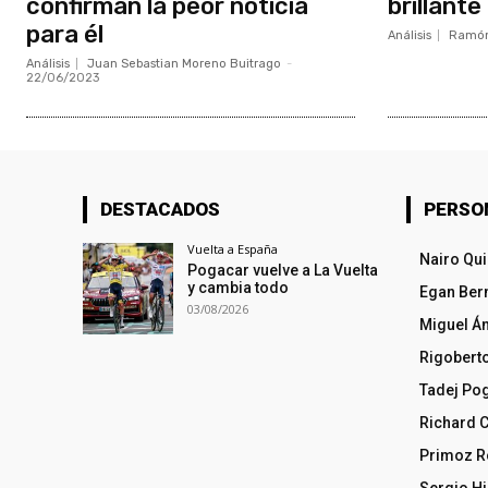
confirman la peor noticia
brillante
para él
Análisis
Ramón
Análisis
Juan Sebastian Moreno Buitrago
-
22/06/2023
DESTACADOS
PERSO
Vuelta a España
Nairo Qu
Pogacar vuelve a La Vuelta
y cambia todo
Egan Ber
03/08/2026
Miguel Á
Rigobert
Tadej Po
Richard 
Primoz R