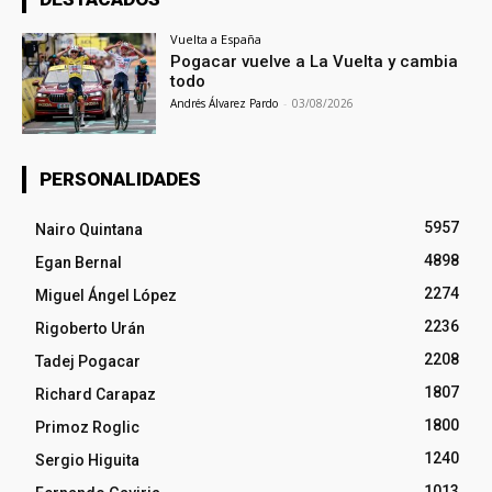
Vuelta a España
Pogacar vuelve a La Vuelta y cambia
todo
Andrés Álvarez Pardo
-
03/08/2026
PERSONALIDADES
5957
Nairo Quintana
4898
Egan Bernal
2274
Miguel Ángel López
2236
Rigoberto Urán
2208
Tadej Pogacar
1807
Richard Carapaz
1800
Primoz Roglic
1240
Sergio Higuita
1013