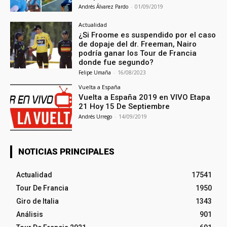
Andrés Álvarez Pardo
-
01/09/2019
Actualidad
¿Si Froome es suspendido por el caso
de dopaje del dr. Freeman, Nairo
podría ganar los Tour de Francia
donde fue segundo?
Felipe Umaña
-
16/08/2023
Vuelta a España
Vuelta a España 2019 en VIVO Etapa
21 Hoy 15 De Septiembre
Andrés Urrego
-
14/09/2019
NOTICIAS PRINCIPALES
Actualidad
17541
Tour De Francia
1950
Giro de Italia
1343
Análisis
901