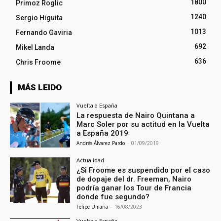
1800
Primoz Roglic
1240
Sergio Higuita
1013
Fernando Gaviria
692
Mikel Landa
636
Chris Froome
MÁS LEIDO
Vuelta a España
La respuesta de Nairo Quintana a
Marc Soler por su actitud en la Vuelta
a España 2019
Andrés Álvarez Pardo
-
01/09/2019
Actualidad
¿Si Froome es suspendido por el caso
de dopaje del dr. Freeman, Nairo
podría ganar los Tour de Francia
donde fue segundo?
Felipe Umaña
-
16/08/2023
Vuelta a España