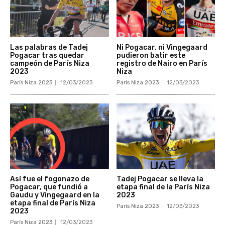
Las palabras de Tadej
Ni Pogacar, ni Vingegaard
Pogacar tras quedar
pudieron batir este
campeón de París Niza
registro de Nairo en París
2023
Niza
París Niza 2023
12/03/2023
París Niza 2023
12/03/2023
Así fue el fogonazo de
Tadej Pogacar se lleva la
Pogacar, que fundió a
etapa final de la París Niza
Gaudu y Vingegaard en la
2023
etapa final de París Niza
París Niza 2023
12/03/2023
2023
París Niza 2023
12/03/2023