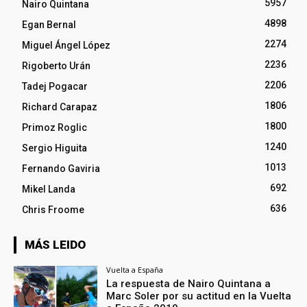
5957
Nairo Quintana
4898
Egan Bernal
2274
Miguel Ángel López
2236
Rigoberto Urán
2206
Tadej Pogacar
1806
Richard Carapaz
1800
Primoz Roglic
1240
Sergio Higuita
1013
Fernando Gaviria
692
Mikel Landa
636
Chris Froome
MÁS LEIDO
Vuelta a España
La respuesta de Nairo Quintana a
Marc Soler por su actitud en la Vuelta