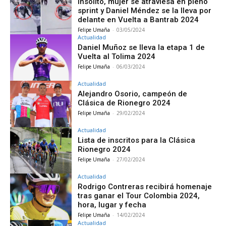
Insólito, mujer se atraviesa en pleno
sprint y Daniel Méndez se la lleva por
delante en Vuelta a Bantrab 2024
Felipe Umaña
-
03/05/2024
Actualidad
Daniel Muñoz se lleva la etapa 1 de
Vuelta al Tolima 2024
Felipe Umaña
-
06/03/2024
Actualidad
Alejandro Osorio, campeón de
Clásica de Rionegro 2024
Felipe Umaña
-
29/02/2024
Actualidad
Lista de inscritos para la Clásica
Rionegro 2024
Felipe Umaña
-
27/02/2024
Actualidad
Rodrigo Contreras recibirá homenaje
tras ganar el Tour Colombia 2024,
hora, lugar y fecha
Felipe Umaña
-
14/02/2024
Actualidad