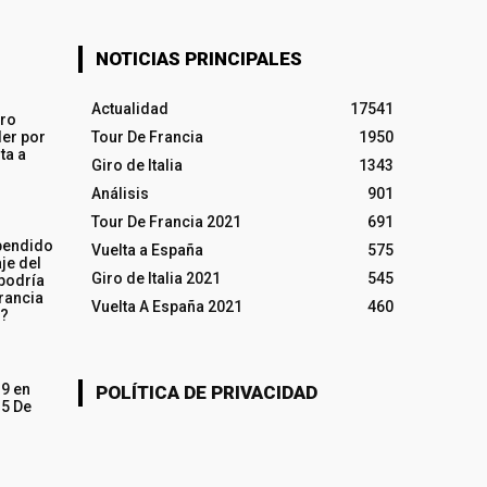
NOTICIAS PRINCIPALES
Actualidad
17541
iro
ler por
Tour De Francia
1950
ta a
Giro de Italia
1343
Análisis
901
Tour De Francia 2021
691
pendido
Vuelta a España
575
je del
Giro de Italia 2021
545
 podría
rancia
Vuelta A España 2021
460
o?
19 en
POLÍTICA DE PRIVACIDAD
15 De