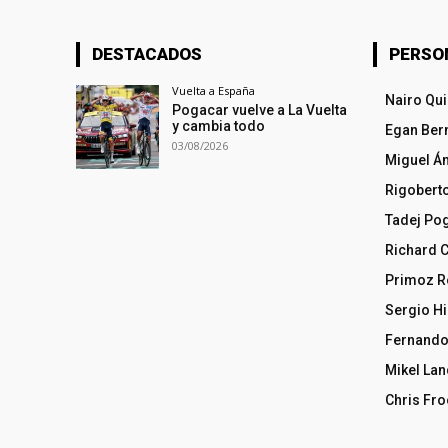
DESTACADOS
PERSO
Vuelta a España
Nairo Qu
Pogacar vuelve a La Vuelta
y cambia todo
Egan Ber
03/08/2026
Miguel Á
Rigobert
Tadej Po
Richard 
Primoz R
Sergio Hi
Fernando
Mikel La
Chris Fr