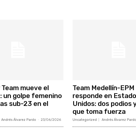
 Team mueve el
Team Medellín-EPM
 un golpe femenino
responde en Estad
yas sub-23 en el
Unidos: dos podios y
que toma fuerza
Andrés Álvarez Pardo
-
23/06/2026
Uncategorized
Andrés Álvarez Pard