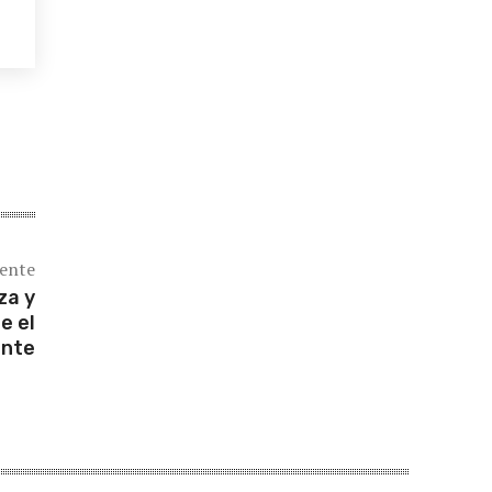
iente
za y
e el
ente