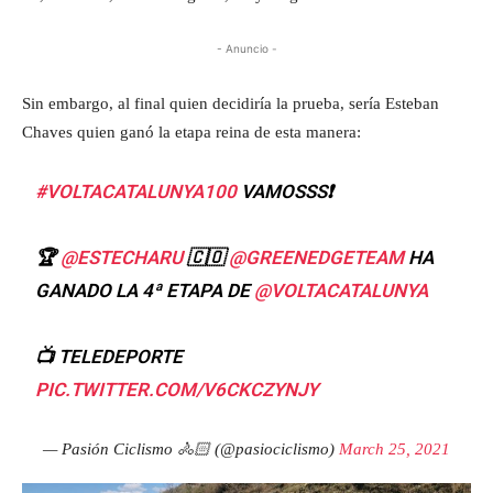
- Anuncio -
Sin embargo, al final quien decidiría la prueba, sería Esteban
Chaves quien ganó la etapa reina de esta manera:
#VOLTACATALUNYA100
VAMOSSS❗️
🏆
@ESTECHARU
🇨🇴
@GREENEDGETEAM
HA
GANADO LA 4ª ETAPA DE
@VOLTACATALUNYA
📺 TELEDEPORTE
PIC.TWITTER.COM/V6CKCZYNJY
— Pasión Ciclismo 🚴🏻 (@pasiociclismo)
March 25, 2021