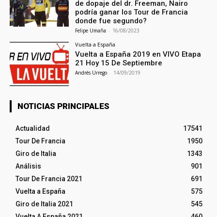
de dopaje del dr. Freeman, Nairo
podría ganar los Tour de Francia
donde fue segundo?
Felipe Umaña
-
16/08/2023
Vuelta a España
Vuelta a España 2019 en VIVO Etapa
21 Hoy 15 De Septiembre
Andrés Urrego
-
14/09/2019
NOTICIAS PRINCIPALES
Actualidad
17541
Tour De Francia
1950
Giro de Italia
1343
Análisis
901
Tour De Francia 2021
691
Vuelta a España
575
Giro de Italia 2021
545
Vuelta A España 2021
460