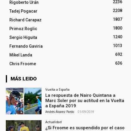
2236
Rigoberto Urán
2208
Tadej Pogacar
1807
Richard Carapaz
1800
Primoz Roglic
1240
Sergio Higuita
1013
Fernando Gaviria
692
Mikel Landa
636
Chris Froome
MÁS LEIDO
Vuelta a España
La respuesta de Nairo Quintana a
Marc Soler por su actitud en la Vuelta
a España 2019
Andrés Álvarez Pardo
-
01/09/2019
Actualidad
¿Si Froome es suspendido por el caso