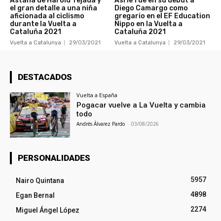
Astana de Harold Tejada y
Así le fue en su debut a
el gran detalle a una niña
Diego Camargo como
aficionada al ciclismo
gregario en el EF Education
durante la Vuelta a
Nippo en la Vuelta a
Cataluña 2021
Cataluña 2021
Vuelta a Catalunya
29/03/2021
Vuelta a Catalunya
29/03/2021
DESTACADOS
Vuelta a España
Pogacar vuelve a La Vuelta y cambia
todo
Andrés Álvarez Pardo
-
03/08/2026
PERSONALIDADES
5957
Nairo Quintana
4898
Egan Bernal
2274
Miguel Ángel López