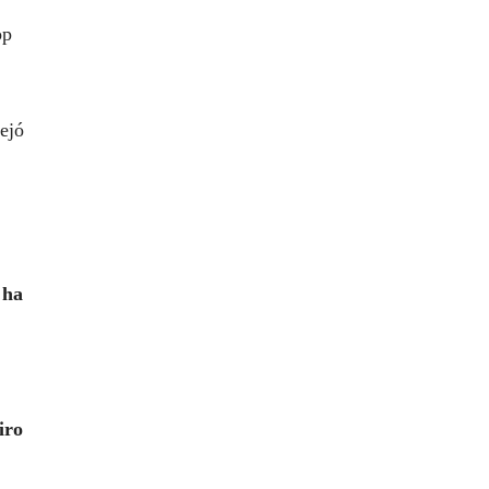
op
ejó
 ha
iro