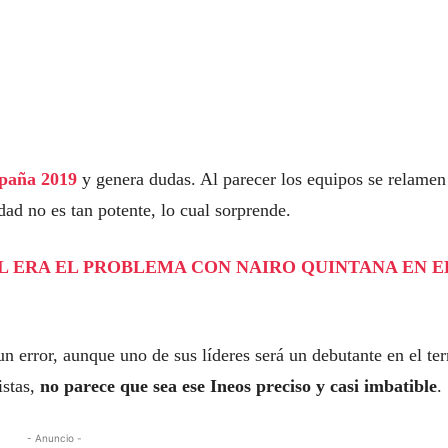
spaña 2019
y genera dudas. Al parecer los equipos se relamen
dad no es tan potente, lo cual sorprende.
UÁL ERA EL PROBLEMA CON NAIRO QUINTANA EN E
n error, aunque uno de sus líderes será un debutante en el te
istas,
no parece que sea ese Ineos preciso y casi imbatible
.
- Anuncio -