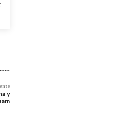
,
iente
na y
Team