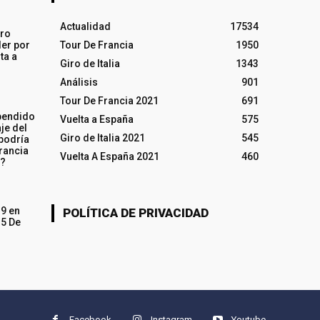
Actualidad
17534
iro
ler por
Tour De Francia
1950
ta a
Giro de Italia
1343
Análisis
901
Tour De Francia 2021
691
pendido
Vuelta a España
575
je del
Giro de Italia 2021
545
 podría
rancia
Vuelta A España 2021
460
o?
19 en
POLÍTICA DE PRIVACIDAD
15 De
Facebook
Instagram
Youtube