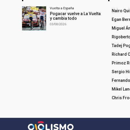
Vuelta a España
Nairo Qu
Pogacar vuelve a La Vuelta
y cambia todo
Egan Ber
03/08/2026
Miguel Á
Rigobert
Tadej Po
Richard 
Primoz R
Sergio Hi
Fernando
Mikel La
Chris Fr