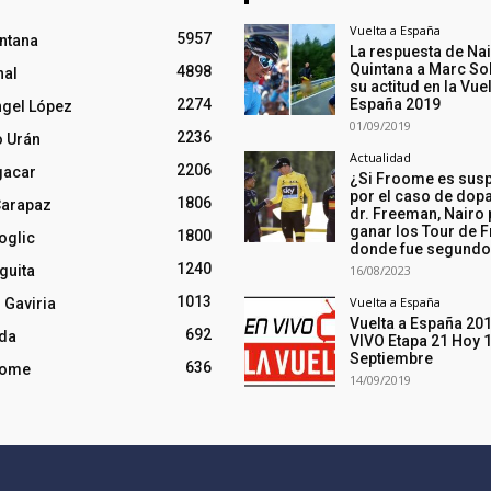
Vuelta a España
5957
intana
La respuesta de Na
Quintana a Marc So
4898
nal
su actitud en la Vuel
2274
España 2019
ngel López
01/09/2019
2236
o Urán
Actualidad
2206
gacar
¿Si Froome es sus
por el caso de dopa
1806
Carapaz
dr. Freeman, Nairo
ganar los Tour de F
1800
oglic
donde fue segund
1240
guita
16/08/2023
1013
Vuelta a España
 Gaviria
Vuelta a España 20
692
nda
VIVO Etapa 21 Hoy 
Septiembre
636
oome
14/09/2019