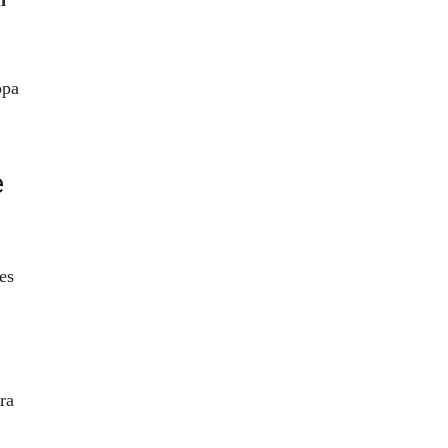
n
opa
e
es
ra