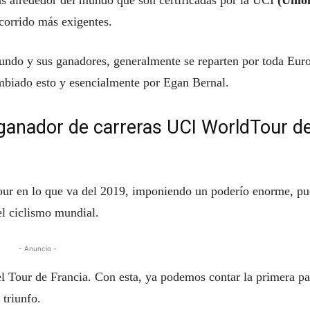
s alrededor del mundo que son certificadas por la UCI
(Unió
corrido más exigentes.
undo y sus ganadores, generalmente se reparten por toda Eur
mbiado esto y esencialmente por Egan Bernal.
ganador de carreras UCI WorldTour d
ur en lo que va del 2019, imponiendo un poderío enorme, pu
el ciclismo mundial.
- Anuncio -
 el Tour de Francia. Con esta, ya podemos contar la primera pa
triunfo.