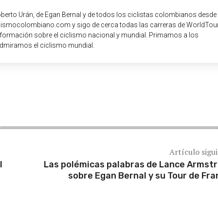
oberto Urán, de Egan Bernal y de todos los ciclistas colombianos desde
iclismocolombiano.com y sigo de cerca todas las carreras de WorldTour
nformación sobre el ciclismo nacional y mundial. Primamos a los
dmiramos el ciclismo mundial.
Artículo sigu
l
Las polémicas palabras de Lance Armst
sobre Egan Bernal y su Tour de Fra