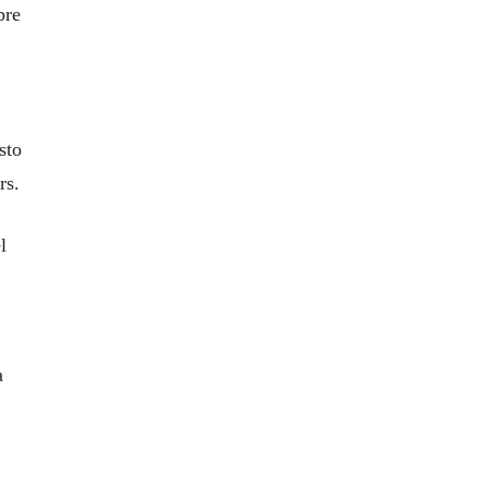
bre
sto
rs.
l
a