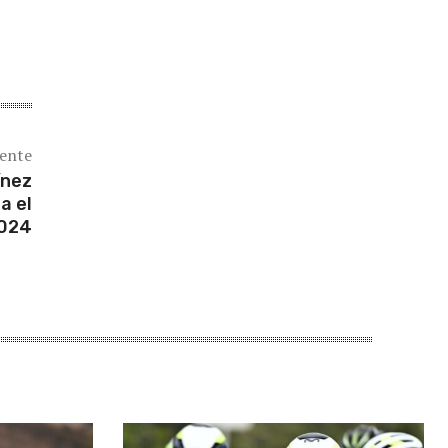
iente
ínez
a el
2024