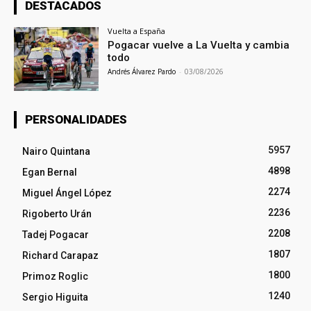
DESTACADOS
Vuelta a España
Pogacar vuelve a La Vuelta y cambia
todo
Andrés Álvarez Pardo
-
03/08/2026
PERSONALIDADES
5957
Nairo Quintana
4898
Egan Bernal
2274
Miguel Ángel López
2236
Rigoberto Urán
2208
Tadej Pogacar
1807
Richard Carapaz
1800
Primoz Roglic
1240
Sergio Higuita