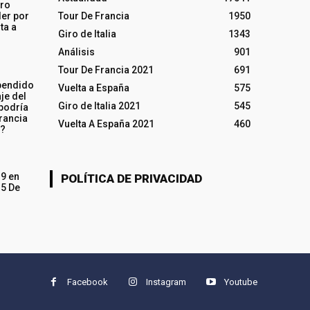
iro
ler por
Tour De Francia
1950
ta a
Giro de Italia
1343
Análisis
901
Tour De Francia 2021
691
pendido
Vuelta a España
575
je del
Giro de Italia 2021
545
 podría
rancia
Vuelta A España 2021
460
o?
19 en
POLÍTICA DE PRIVACIDAD
15 De
Facebook
Instagram
Youtube