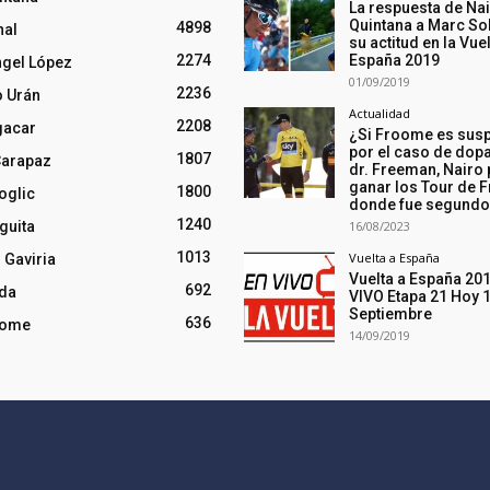
La respuesta de Na
Quintana a Marc So
4898
nal
su actitud en la Vuel
2274
España 2019
ngel López
01/09/2019
2236
o Urán
Actualidad
2208
gacar
¿Si Froome es sus
por el caso de dopa
1807
Carapaz
dr. Freeman, Nairo
ganar los Tour de F
1800
oglic
donde fue segund
1240
guita
16/08/2023
1013
Vuelta a España
 Gaviria
Vuelta a España 20
692
nda
VIVO Etapa 21 Hoy 
Septiembre
636
oome
14/09/2019