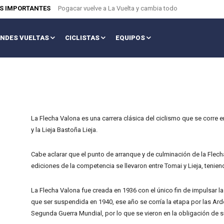
AS IMPORTANTES
Pogacar vuelve a La Vuelta y cambia todo
NDES VUELTAS
CICLISTAS
EQUIPOS
La Flecha Valona es una carrera clásica del ciclismo que se corre 
y la Lieja Bastoña Lieja.
Cabe aclarar que el punto de arranque y de culminación de la Flech
ediciones de la competencia se llevaron entre Tomai y Lieja, tenien
La Flecha Valona fue creada en 1936 con el único fin de impulsar la
que ser suspendida en 1940, ese año se corría la etapa por las Ard
Segunda Guerra Mundial, por lo que se vieron en la obligación de s