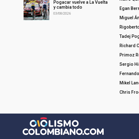
Pogacar vuelve a La Vuelta
y cambia todo
Egan Ber
03/08/2026
Miguel Á
Rigobert
Tadej Po
Richard 
Primoz R
Sergio Hi
Fernando
Mikel La
Chris Fr