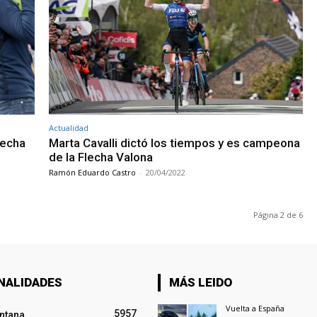
Actualidad
lecha
Marta Cavalli dictó los tiempos y es campeona
de la Flecha Valona
Ramón Eduardo Castro
-
20/04/2022
Página 2 de 6
NALIDADES
MÁS LEIDO
Vuelta a España
5957
intana