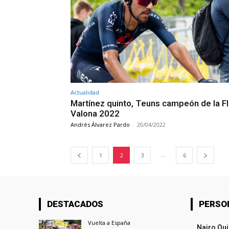
Actualidad
Martínez quinto, Teuns campeón de la F
Valona 2022
Andrés Álvarez Pardo
-
20/04/2022
...
1
2
3
6
DESTACADOS
PERSO
Vuelta a España
Nairo Qu