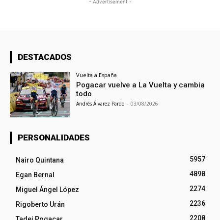
- Advertisement -
DESTACADOS
Vuelta a España
Pogacar vuelve a La Vuelta y cambia
todo
Andrés Álvarez Pardo
-
03/08/2026
PERSONALIDADES
5957
Nairo Quintana
4898
Egan Bernal
2274
Miguel Ángel López
2236
Rigoberto Urán
2208
Tadej Pogacar