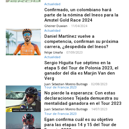
Actualidad
Confirmado, un colombiano hará
parte de la nómina del Ineos para la
Amstel Gold Race 2024
Gheiner Duwian
-
11/04/2024
Actualidad
Daniel Martínez vuelve a
competencia, confirman su próxima
carrera, ¿despedida del Ineos?
Felipe Umaña
-
07/09/2023
Actualidad
Sergio Higuita fue séptimo en la
etapa 5 del Tour de Polonia 2023, el
ganador del día es Marjin Van den
Verg
Juan Sebastian Moreno Buitrago
-
02/08/2023
Tour de Francia 2023
No pierde la esperanza: Con estas
declaraciones Tejada demuestra su
mentalidad ganadora en el Tour 2023
Juan Sebastian Moreno Buitrago
-
14/07/2023
Tour de Francia 2023
Egan confirma cuál es su objetivo
para las etapas 14 y 15 del Tour de