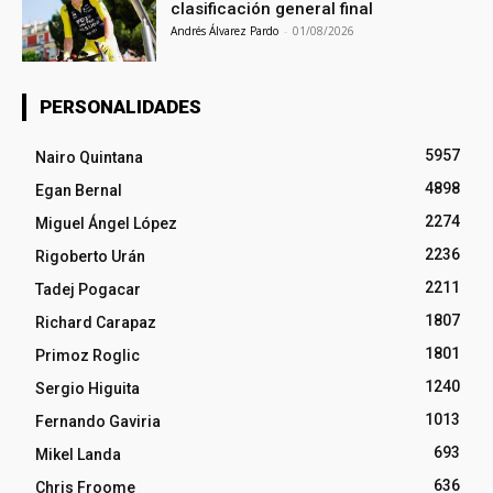
clasificación general final
Andrés Álvarez Pardo
-
01/08/2026
PERSONALIDADES
5957
Nairo Quintana
4898
Egan Bernal
2274
Miguel Ángel López
2236
Rigoberto Urán
2211
Tadej Pogacar
1807
Richard Carapaz
1801
Primoz Roglic
1240
Sergio Higuita
1013
Fernando Gaviria
693
Mikel Landa
636
Chris Froome