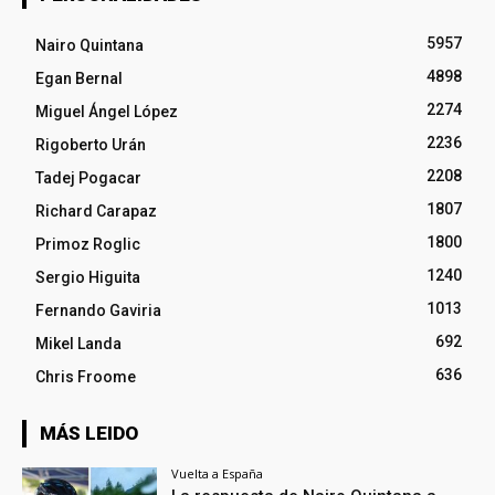
5957
Nairo Quintana
4898
Egan Bernal
2274
Miguel Ángel López
2236
Rigoberto Urán
2208
Tadej Pogacar
1807
Richard Carapaz
1800
Primoz Roglic
1240
Sergio Higuita
1013
Fernando Gaviria
692
Mikel Landa
636
Chris Froome
MÁS LEIDO
Vuelta a España