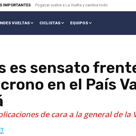
AS IMPORTANTES
Pogacar vuelve a La Vuelta y cambia todo
NDES VUELTAS
CICLISTAS
EQUIPOS
 es sensato frente
 crono en el País V
á
icaciones de cara a la general de la 