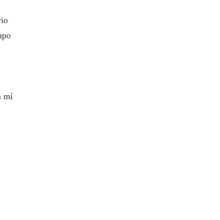
vio
mpo
a mí