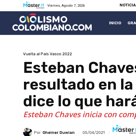
NOTICI
Viernes, Agosto 7, 2026
INICIO
GRA
Vuelta al País Vasco 2022
Esteban Chaves
resultado en la
dice lo que har
Esteban Chaves inicia con compl
Por
Gheiner Duwian
05/04/2021