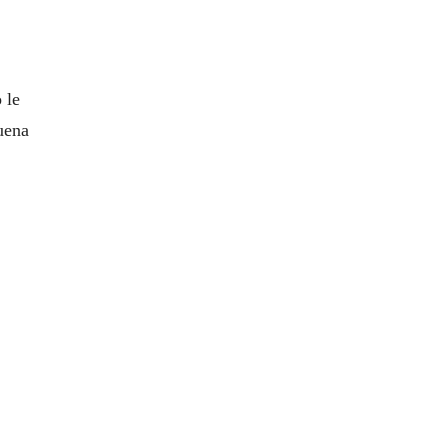
 le
uena