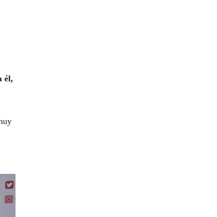
 él,
 muy