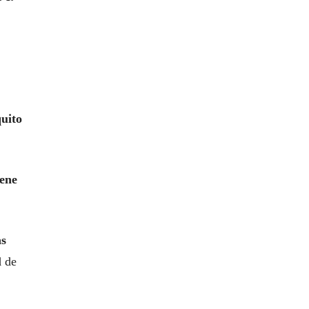
uito
iene
as
l
de