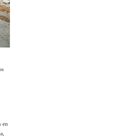
os
s en
a,