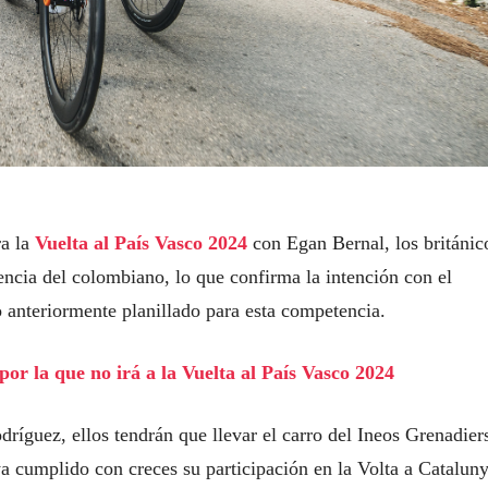
ra la
Vuelta al País Vasco 2024
con Egan Bernal, los británic
encia del colombiano, lo que confirma la intención con el
 anteriormente planillado para esta competencia.
or la que no irá a la Vuelta al País Vasco 2024
íguez, ellos tendrán que llevar el carro del Ineos Grenadier
a cumplido con creces su participación en la Volta a Cataluny