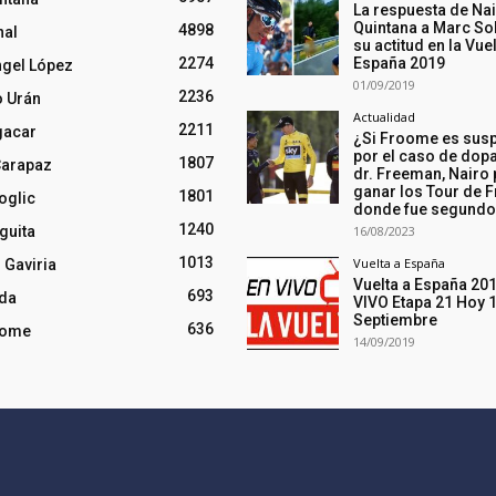
La respuesta de Na
Quintana a Marc So
4898
nal
su actitud en la Vuel
2274
España 2019
ngel López
01/09/2019
2236
o Urán
Actualidad
2211
gacar
¿Si Froome es sus
por el caso de dopa
1807
Carapaz
dr. Freeman, Nairo
ganar los Tour de F
1801
oglic
donde fue segund
1240
guita
16/08/2023
1013
Vuelta a España
 Gaviria
Vuelta a España 20
693
nda
VIVO Etapa 21 Hoy 
Septiembre
636
oome
14/09/2019