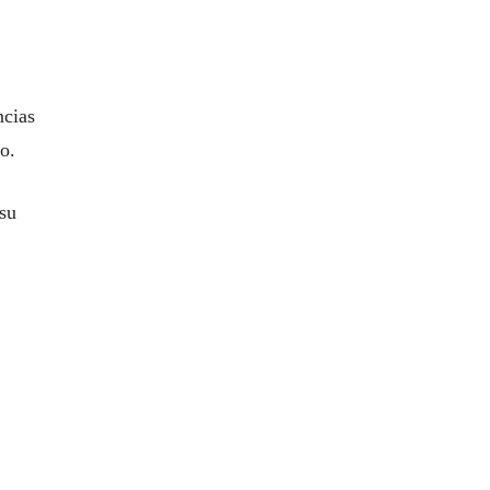
ncias
o.
 su