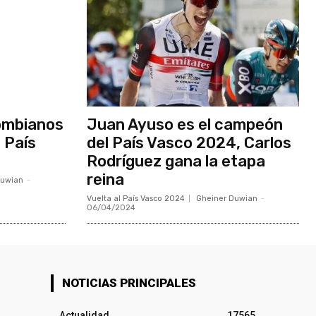
lombianos
Juan Ayuso es el campeón
l País
del País Vasco 2024, Carlos
Rodríguez gana la etapa
reina
Duwian
-
Vuelta al País Vasco 2024
Gheiner Duwian
-
06/04/2024
NOTICIAS PRINCIPALES
Actualidad
17565