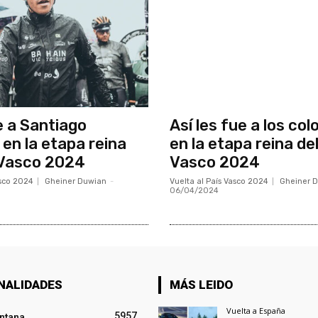
e a Santiago
Así les fue a los co
 en la etapa reina
en la etapa reina de
 Vasco 2024
Vasco 2024
asco 2024
Gheiner Duwian
-
Vuelta al País Vasco 2024
Gheiner 
06/04/2024
NALIDADES
MÁS LEIDO
Vuelta a España
5957
intana