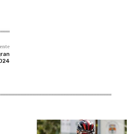
iente
gran
2024