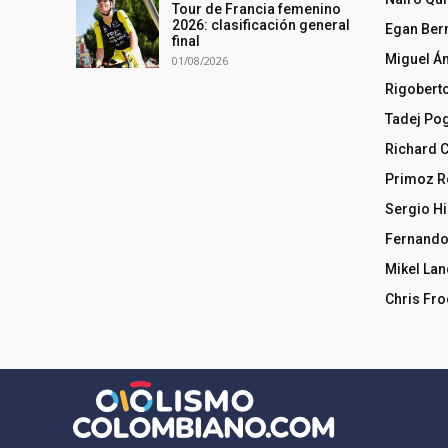
Tour de Francia femenino
2026: clasificación general
Egan Ber
final
Miguel Á
01/08/2026
Rigobert
Tadej Po
Richard 
Primoz R
Sergio Hi
Fernando
Mikel La
Chris Fr