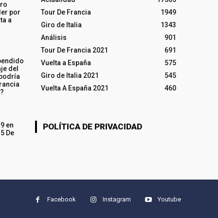
iro
ler por
Tour De Francia
1949
ta a
Giro de Italia
1343
Análisis
901
Tour De Francia 2021
691
pendido
Vuelta a España
575
je del
Giro de Italia 2021
545
 podría
rancia
Vuelta A España 2021
460
o?
19 en
POLÍTICA DE PRIVACIDAD
15 De
Facebook
Instagram
Youtube