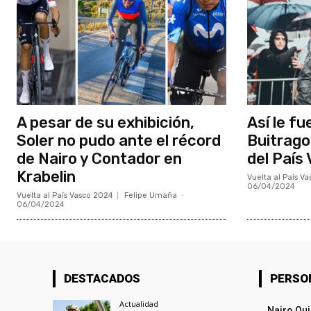
A pesar de su exhibición,
Así le fu
Soler no pudo ante el récord
Buitrago
de Nairo y Contador en
del País
Krabelin
Vuelta al País V
06/04/2024
Vuelta al País Vasco 2024
Felipe Umaña
-
06/04/2024
DESTACADOS
PERSO
Actualidad
Nairo Qu