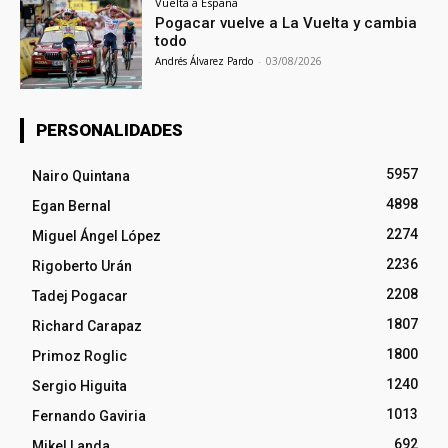
Vuelta a España
Pogacar vuelve a La Vuelta y cambia
todo
Andrés Álvarez Pardo
-
03/08/2026
PERSONALIDADES
5957
Nairo Quintana
4898
Egan Bernal
2274
Miguel Ángel López
2236
Rigoberto Urán
2208
Tadej Pogacar
1807
Richard Carapaz
1800
Primoz Roglic
1240
Sergio Higuita
1013
Fernando Gaviria
692
Mikel Landa