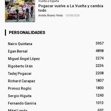
Vuelta a España
Pogacar vuelve a La Vuelta y cambia
todo
Andrés Álvarez Pardo
-
03/08/2026
PERSONALIDADES
5957
Nairo Quintana
4898
Egan Bernal
2274
Miguel Ángel López
2236
Rigoberto Urán
2208
Tadej Pogacar
1807
Richard Carapaz
1800
Primoz Roglic
1240
Sergio Higuita
1013
Fernando Gaviria
692
Mikel Landa