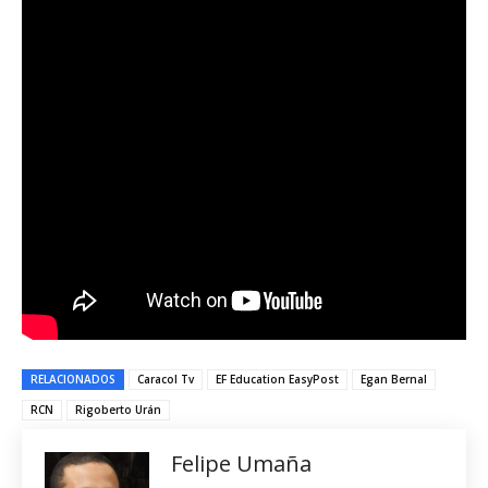
RELACIONADOS
Caracol Tv
EF Education EasyPost
Egan Bernal
RCN
Rigoberto Urán
Felipe Umaña