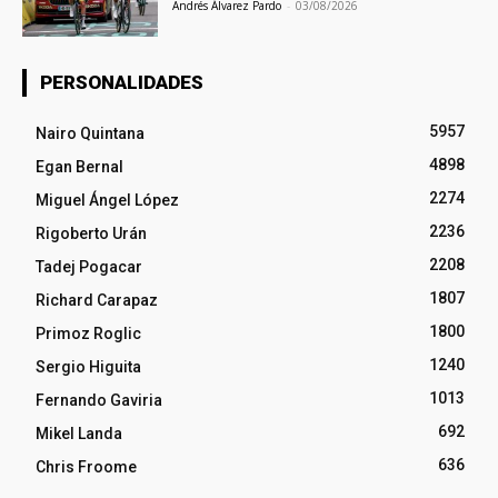
Andrés Álvarez Pardo
-
03/08/2026
PERSONALIDADES
5957
Nairo Quintana
4898
Egan Bernal
2274
Miguel Ángel López
2236
Rigoberto Urán
2208
Tadej Pogacar
1807
Richard Carapaz
1800
Primoz Roglic
1240
Sergio Higuita
1013
Fernando Gaviria
692
Mikel Landa
636
Chris Froome