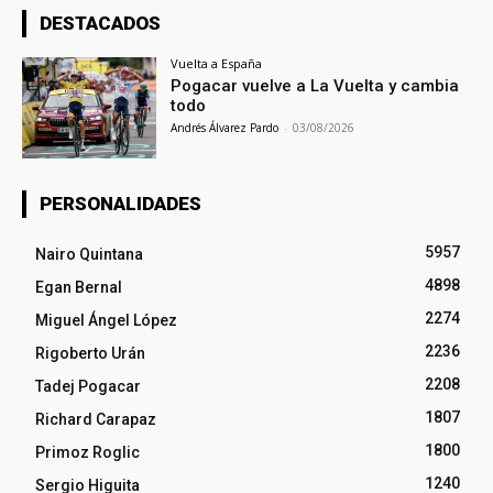
DESTACADOS
Vuelta a España
Pogacar vuelve a La Vuelta y cambia
todo
Andrés Álvarez Pardo
-
03/08/2026
PERSONALIDADES
5957
Nairo Quintana
4898
Egan Bernal
2274
Miguel Ángel López
2236
Rigoberto Urán
2208
Tadej Pogacar
1807
Richard Carapaz
1800
Primoz Roglic
1240
Sergio Higuita