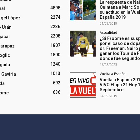
La respuesta de Na
Quintana a Marc So
4898
nal
su actitud en la Vuel
2274
España 2019
ngel López
01/09/2019
2236
o Urán
Actualidad
2208
gacar
¿Si Froome es sus
por el caso de dopa
1807
Carapaz
dr. Freeman, Nairo
ganar los Tour de F
1800
oglic
donde fue segund
1240
guita
16/08/2023
1013
Vuelta a España
 Gaviria
Vuelta a España 20
692
nda
VIVO Etapa 21 Hoy 
Septiembre
636
oome
14/09/2019