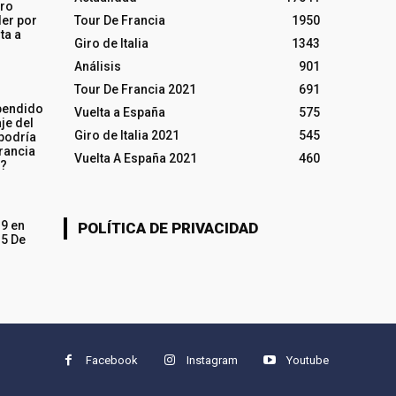
iro
ler por
Tour De Francia
1950
ta a
Giro de Italia
1343
Análisis
901
Tour De Francia 2021
691
pendido
Vuelta a España
575
je del
Giro de Italia 2021
545
 podría
rancia
Vuelta A España 2021
460
o?
19 en
POLÍTICA DE PRIVACIDAD
15 De
Facebook
Instagram
Youtube