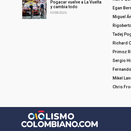
Pogacar vuelve a La Vuelta
y cambia todo
Egan Ber
03/08/2026
Miguel Á
Rigobert
Tadej Po
Richard 
Primoz R
Sergio Hi
Fernando
Mikel La
Chris Fr